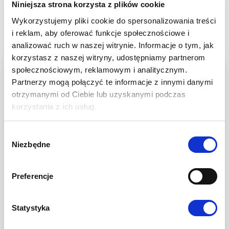
Niniejsza strona korzysta z plików cookie
OZIMEGO LG
Wykorzystujemy pliki cookie do spersonalizowania treści
i reklam, aby oferować funkcje społecznościowe i
BARACUDA
analizować ruch w naszej witrynie. Informacje o tym, jak
korzystasz z naszej witryny, udostępniamy partnerom
Dla osiągnięcia najlepszych rezultatów w uprawie
społecznościowym, reklamowym i analitycznym.
rzepaku ozimego LG BARACUDA, istotne jest
Partnerzy mogą połączyć te informacje z innymi danymi
właściwe dopasowanie normy wysiewu do terminu
otrzymanymi od Ciebie lub uzyskanymi podczas
siewu. Przy wczesnym siewu zaleca się stosowanie
korzystania z ich usług.
obsady wynoszącej 35–40 nasion na metr kwadratowy.
W przypadku siewu w optymalnym terminie norma
Wybór
powinna wynosić 40–45 nasion na metr kwadratowy.
Niezbędne
zgody
Jeśli siew jest opóźniony, warto zwiększyć obsadę do
45–50 nasion na metr kwadratowy, co pozwoli na
Preferencje
zdrowy i równomierny rozwój roślin.
ODPORNOŚĆ
Statystyka