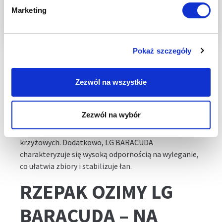
RZEPAKU OZIMEGO
Marketing
LG BARACUDA NA
CHOROBY
Pokaż szczegóły
Rzepak ozimy LG BARACUDA oferuje bardzo wysoką
Zezwól na wszystkie
odporność na specyficzne rasy kiły kapusty oraz
bardzo wysoką odporność na wirusa żółtaczki (TuYV).
Odmiana rzepaku ozimego LG BARACUDA wykazuje
Zezwól na wybór
również wysoką odporność na suchą zgniliznę
kapustnych, zgniliznę twardzikową oraz czerń
krzyżowych. Dodatkowo, LG BARACUDA
charakteryzuje się wysoką odpornością na wyleganie,
co ułatwia zbiory i stabilizuje łan.
RZEPAK OZIMY LG
BARACUDA – NA