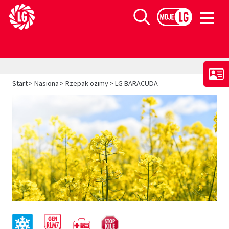
Limagrain europejski lider w produkcji materiału siewnego
Szukaj
>
>
>
Start
Nasiona
Rzepak ozimy
LG BARACUDA