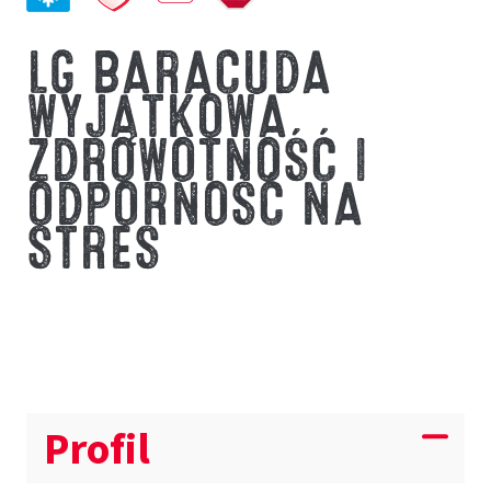
LG BARACUDA
WYJĄTKOWA
ZDROWOTNOŚĆ I
ODPORNOŚĆ NA
STRES
Profil