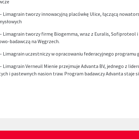
wcze
– Limagrain tworzy innowacyjną placówkę Ulice, łączącą nowator
mysłowych
– Limagrain tworzy firmę Biogemma, wraz z Euralis, Sofiproteol i
owo-badawczą na Węgrzech.
– Limagrain uczestniczy w opracowaniu federacyjnego programu g
– Limagrain Verneuil Mienie przejmuje Advanta BV, jednego z lider
tych i pastewnych nasion traw. Program badawczy Advanta staje s