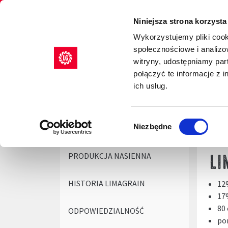
Limagrain europejski lider w produkcji materiału 
Niniejsza strona korzysta
Wykorzystujemy pliki cook
społecznościowe i analizo
NASIONA
AGRILITY
witryny, udostępniamy pa
połączyć te informacje z 
ich usług.
Start
INNOWACJE U PODSTAWY UPRAW
B
Wybór
Niezbędne
BADANIA NAUKOWE
zgody
LI
PRODUKCJA NASIENNA
HISTORIA LIMAGRAIN
12
17
80
ODPOWIEDZIALNOŚĆ
po