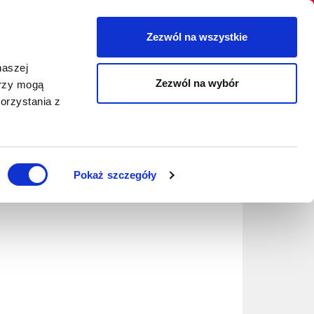
Zezwól na wszystkie
Szukaj
naszej
IA
BLOG
O NAS
KONTAKT
Zezwól na wybór
erzy mogą
orzystania z
Pokaż szczegóły