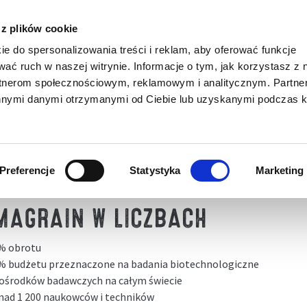
siewnego
 z plików cookie
ie do spersonalizowania treści i reklam, aby oferować funkcje
wać ruch w naszej witrynie. Informacje o tym, jak korzystasz z 
NASZE PROJEKTY
PROMOCJE
KATALOGI DO POBRAN
rtnerom społecznościowym, reklamowym i analitycznym. Partn
innymi danymi otrzymanymi od Ciebie lub uzyskanymi podczas k
>
>
O nas
Badania naukowe
ADANIA NAUKOWE
Preferencje
Statystyka
Marketing
MAGRAIN W LICZBACH
% obrotu
% budżetu przeznaczone na badania biotechnologiczne
 ośrodków badawczych na całym świecie
nad 1 200 naukowców i techników