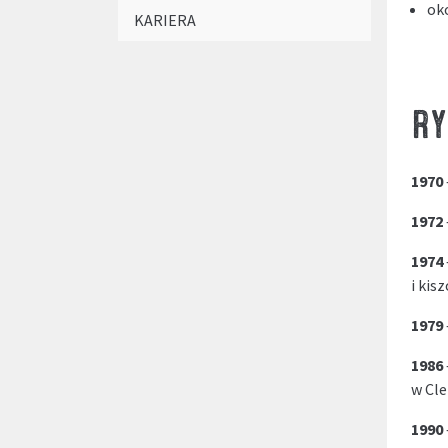
ok
KARIERA
RY
1970
1972
1974
i kis
1979
1986
w Cl
1990