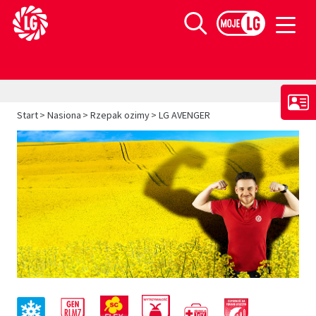
Limagrain europejski lider w produkcji materiału siewnego
Szukaj
>
>
>
Start
Nasiona
Rzepak ozimy
LG AVENGER