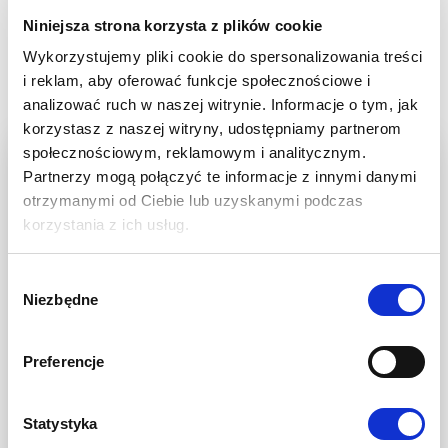
rzepaku ozimego LG AVENGER, istotne jest
Niniejsza strona korzysta z plików cookie
dopasowanie ilości wysiewu do planowanego
Wykorzystujemy pliki cookie do spersonalizowania treści
terminu siewu.
i reklam, aby oferować funkcje społecznościowe i
Przy wcześniejszym siewie zalecana obsada to 35–
analizować ruch w naszej witrynie. Informacje o tym, jak
40 nasion na metr kwadratowy.
korzystasz z naszej witryny, udostępniamy partnerom
W przypadku siewu w optymalnym czasie,
społecznościowym, reklamowym i analitycznym.
rekomendowana liczba nasion wynosi od 40 do 45
Partnerzy mogą połączyć te informacje z innymi danymi
na metr kwadratowy.
otrzymanymi od Ciebie lub uzyskanymi podczas
Jeśli natomiast siew zostanie przeprowadzony
korzystania z ich usług.
później, warto zwiększyć obsadę do 45–50 nasion
na metr kwadratowy, aby zapewnić odpowiednią
liczbę roślin i wyrównanie łanu.
Wybór
Niezbędne
zgody
ODPORNOŚĆ
Preferencje
RZEPAKU OZIMEGO
LG AVENGER NA
Statystyka