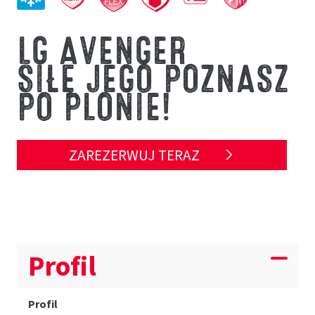
LG AVENGER
SIŁĘ JEGO POZNASZ
PO PLONIE!
ZAREZERWUJ TERAZ
Profil
Profil