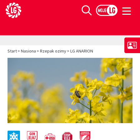
Limagrain europejski lider w produkcji materiału siewnego
Szukaj
>
>
>
Start
Nasiona
Rzepak ozimy
LG ANARION