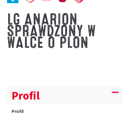
LG ANARION
SPRAWDZONY W
WALCE O PLON
Profil
Profil