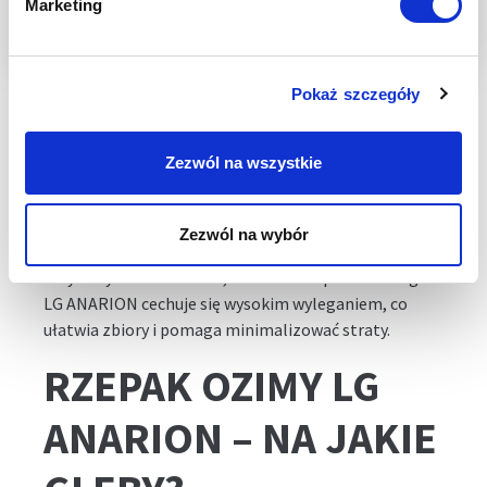
Marketing
CHOROBY
LG ANARION to odmiana rzepaku ozimego o
Pokaż szczegóły
wyjątkowej odporności. Charakteryzuje się bardzo
wysoką odpornością na specyficzne rasy kiły kapusty
Zezwól na wszystkie
oraz na bardzo wysoką odpornością na wirusa
żółtaczki (TuYV). Rzepak ozimy LG ANARION wykazuje
również wysoką odporność na suchą zgniliznę
Zezwól na wybór
kapustnych, zgniliznę twardzikową i czerń
krzyżowych. Dodatkowo, odmiana rzepaku ozimego
LG ANARION cechuje się wysokim wyleganiem, co
ułatwia zbiory i pomaga minimalizować straty.
RZEPAK OZIMY LG
ANARION – NA JAKIE