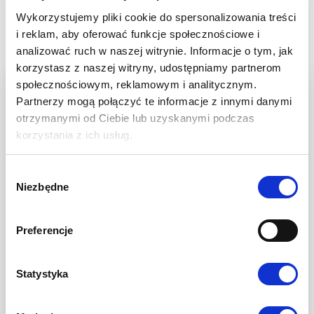
ANARION
Wykorzystujemy pliki cookie do spersonalizowania treści
i reklam, aby oferować funkcje społecznościowe i
Aby osiągnąć najlepsze efekty w uprawie rzepaku
analizować ruch w naszej witrynie. Informacje o tym, jak
ozimego LG ANARION, ważne jest odpowiednie
korzystasz z naszej witryny, udostępniamy partnerom
dopasowanie normy wysiewu do terminu siewu. Przy
społecznościowym, reklamowym i analitycznym.
wczesnym siewie zaleca się wysiew na poziomie 35–40
Partnerzy mogą połączyć te informacje z innymi danymi
nasion na metr kwadratowy. Gdy siew
otrzymanymi od Ciebie lub uzyskanymi podczas
przeprowadzany jest w optymalnym terminie, norma
korzystania z ich usług.
powinna wynosić 40–45 nasion na metr kwadratowy.
W przypadku późniejszego siewu warto zwiększyć
obsadę do 45–50 nasion na metr kwadratowy, aby
Wybór
Niezbędne
zapewnić równomierny wzrost i właściwą gęstość
zgody
roślin.
Preferencje
ODPORNOŚĆ
RZEPAKU OZIMEGO
Statystyka
LG ANARION NA