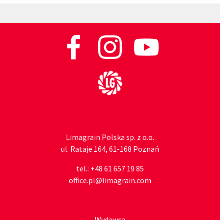
Do strony głównej
Limagrain Polska sp. z o.o.
ul. Rataje 164, 61-168 Poznań
tel.:
+48 61 657 19 85
office.pl@limagrain.com
Wydawca