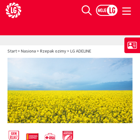
Limagrain europejski lider w produkcji materiału siewnego
Szukaj
>
>
>
Start
Nasiona
Rzepak ozimy
LG ADELINE