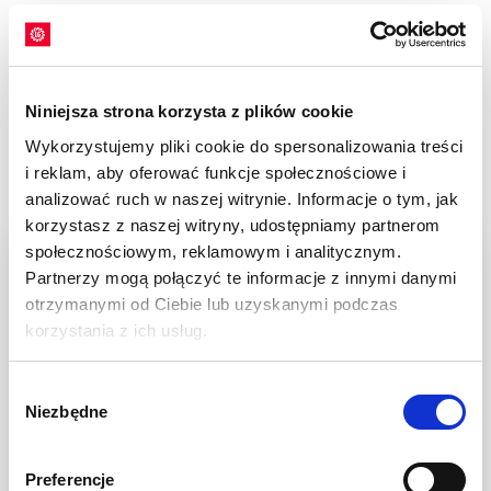
NORMA RZEPAKU
OZIMEGO LG
Niniejsza strona korzysta z plików cookie
ADELINE
Wykorzystujemy pliki cookie do spersonalizowania treści
i reklam, aby oferować funkcje społecznościowe i
Aby uzyskać wysoką efektywność uprawy rzepaku
analizować ruch w naszej witrynie. Informacje o tym, jak
ozimego LG ADELINE, niezbędne jest właściwe
korzystasz z naszej witryny, udostępniamy partnerom
dostosowanie normy wysiewu do terminu siewu. Przy
społecznościowym, reklamowym i analitycznym.
wczesnym siewie zaleca się wysiew 35–40 nasion na
Partnerzy mogą połączyć te informacje z innymi danymi
metr kwadratowy. W przypadku siewu
otrzymanymi od Ciebie lub uzyskanymi podczas
przeprowadzanego w optymalnym terminie norma
korzystania z ich usług.
powinna wynosić 40–45 nasion na metr kwadratowy.
Natomiast przy opóźnionym siewu warto zwiększyć
Wybór
obsadę do 45–50 nasion na metr kwadratowy, aby
Niezbędne
zgody
zapewnić zdrowy i równomierny rozwój roślin.
ODPORNOŚĆ
Preferencje