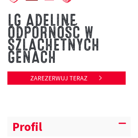
LG ADELINE
ODPORNOŚĆ W
SZLACHETNYCH
GENACH
ZAREZERWUJ TERAZ
Profil