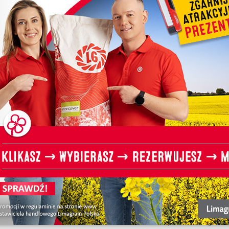
ABERDEEN
W celu zapewnienia odpowiedn
należy dopasować normę siewu
wczesnego zalecana norma wy
siewu w optymalnym terminie
Natomiast przy siewie późnym
rozwojowych, należy zastoso
2
50 nasion/m
.
ODPORNOŚ
OZIMEGO L
CHOROBY
Odmiana rzepaku ozimego LG 