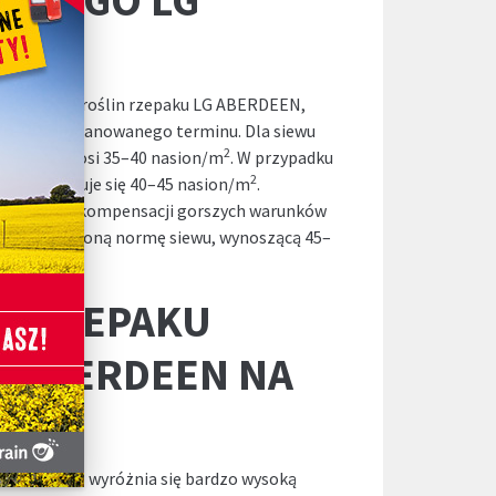
iej obsady roślin rzepaku LG ABERDEEN,
 do jego planowanego terminu. Dla siewu
2
siewu wynosi 35–40 nasion/m
. W przypadku
2
 rekomenduje się 40–45 nasion/m
.
, w celu rekompensacji gorszych warunków
wać zwiększoną normę siewu, wynoszącą 45–
Ć RZEPAKU
G ABERDEEN NA
ABERDEEN wyróżnia się bardzo wysoką