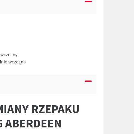
o wczesny
ednio wczesna
MIANY RZEPAKU
G ABERDEEN