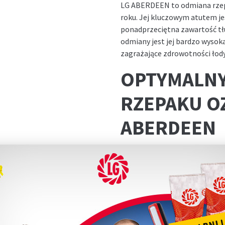
LG ABERDEEN to odmiana rzep
roku. Jej kluczowym atutem je
ponadprzeciętna zawartość t
odmiany jest jej bardzo wysok
zagrażające zdrowotności łod
OPTYMALNY
RZEPAKU O
ABERDEEN
Rzepak ozimy LG ABERDEEN dob
opóźniony siew. Kluczowe jes
siewu.
NORMA SIE
RZEPAKU O