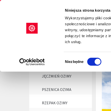
Limagrain europejski lider w produkcji materiału 
Niniejsza strona korzysta
Wykorzystujemy pliki cook
społecznościowe i analizo
NASIONA
AGRILITY
witryny, udostępniamy pa
połączyć te informacje z 
ich usług.
Start
NASIONA ZBÓŻ
Wybór
Niezbędne
JĘCZMIEŃ JARY
zgody
JĘCZMIEŃ OZIMY
PSZENICA OZIMA
RZEPAK OZIMY