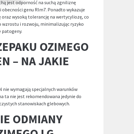
chą jest odporność na suchą zgniliznę
i obecności genu Rlm7. Ponadto wykazuje
 oraz wysoką tolerancję na wertycyliozę, co
go wzrostu i rozwoju, minimalizując ryzyko
 patogeny.
ZEPAKU OZIMEGO
N – NA JAKIE
 nie wymagają specjalnych warunków
a ta nie jest rekomendowana jedynie do
zczystych stanowiskach glebowych.
IE ODMIANY
ZIMEGO LG