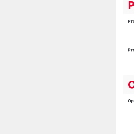
P
Pro
Pr
O
Op