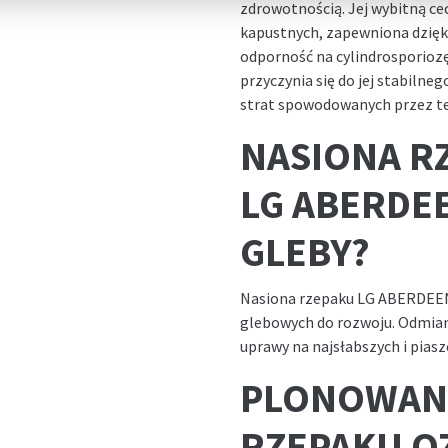
zdrowotnością. Jej wybitną ce
kapustnych, zapewniona dzięk
odporność na cylindrosporiozę
przyczynia się do jej stabilne
strat spowodowanych przez te
NASIONA R
LG ABERDEE
GLEBY?
Nasiona rzepaku LG ABERDEEN
glebowych do rozwoju. Odmian
uprawy na najsłabszych i pias
PLONOWAN
RZEPAKU O