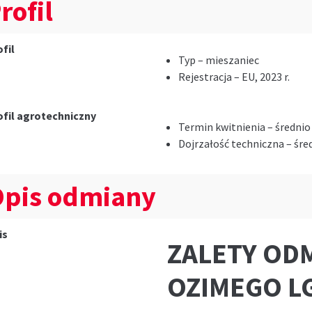
rofil
fil
Typ – mieszaniec
Rejestracja – EU, 2023 r.
ofil agrotechniczny
Termin kwitnienia – średni
Dojrzałość techniczna – śr
pis odmiany
is
ZALETY OD
OZIMEGO L