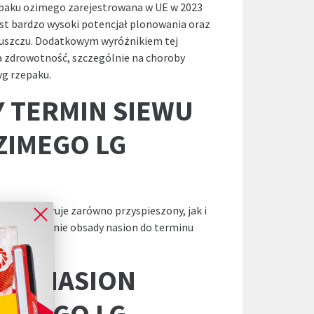
aku ozimego zarejestrowana w UE w 2023
st bardzo wysoki potencjał plonowania oraz
łuszczu. Dodatkowym wyróżnikiem tej
a zdrowotność, szczególnie na choroby
yg rzepaku.
 TERMIN SIEWU
ZIMEGO LG
rze toleruje zarówno przyspieszony, jak i
t dostosowanie obsady nasion do terminu
WU NASION
ZIMEGO LG