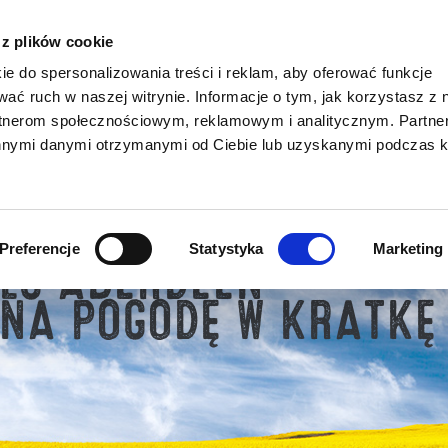
siewnego
 z plików cookie
ie do spersonalizowania treści i reklam, aby oferować funkcje
wać ruch w naszej witrynie. Informacje o tym, jak korzystasz z 
NASZE PROJEKTY
PROMOCJE
KATALOGI DO POBRAN
rtnerom społecznościowym, reklamowym i analitycznym. Partn
innymi danymi otrzymanymi od Ciebie lub uzyskanymi podczas k
>
>
>
Nasiona
Rzepak ozimy
LG ABERDEEN
Preferencje
Statystyka
Marketing
LG ABERDEEN
NA POGODĘ W KRATKĘ