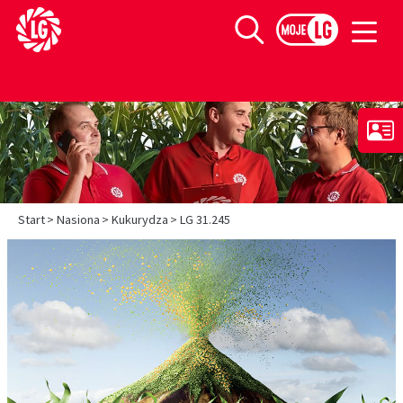
Limagrain europejski lider w produkcji materiału siewnego
Szukaj
>
>
>
Start
Nasiona
Kukurydza
LG 31.245