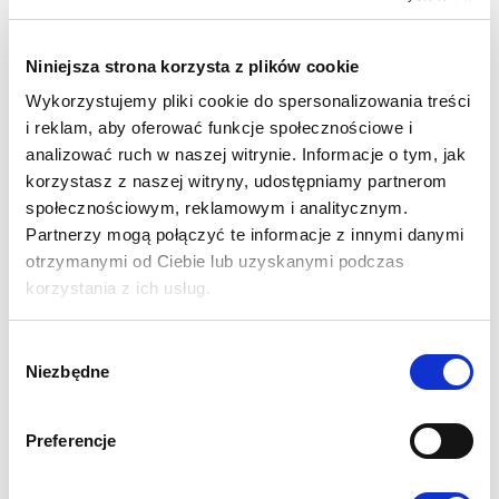
warunków klimatycznych.
KUKURYDZA LG 31.245
Niniejsza strona korzysta z plików cookie
Wykorzystujemy pliki cookie do spersonalizowania treści
– NA JAKIE GLEBY?
i reklam, aby oferować funkcje społecznościowe i
analizować ruch w naszej witrynie. Informacje o tym, jak
Odmiana kukurydzy na ziarno i kiszonkę LG 31.245 jest
korzystasz z naszej witryny, udostępniamy partnerom
dostosowana do różnych typów gleb, ale najlepiej rośnie
społecznościowym, reklamowym i analitycznym.
na glebach wilgotnych i ciężkich.
Partnerzy mogą połączyć te informacje z innymi danymi
otrzymanymi od Ciebie lub uzyskanymi podczas
PLONOWANIE
korzystania z ich usług.
KUKURYDZY NA
Wybór
Niezbędne
zgody
KISZONKĘ I ZIARNO LG
Preferencje
31.245