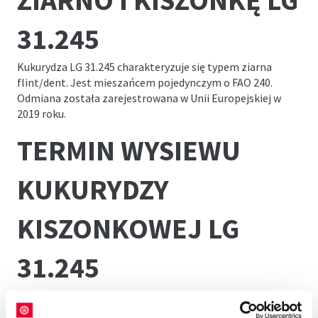
ZIARNO I KISZONKĘ LG
31.245
Kukurydza LG 31.245 charakteryzuje się typem ziarna
flint/dent. Jest mieszańcem pojedynczym o FAO 240.
Odmiana została zarejestrowana w Unii Europejskiej w
2019 roku.
TERMIN WYSIEWU
KUKURYDZY
KISZONKOWEJ LG
31.245
Kukurydza LG 31.245 powinna być wysiewana w
odpowiednim terminie, który zależy od regionu i