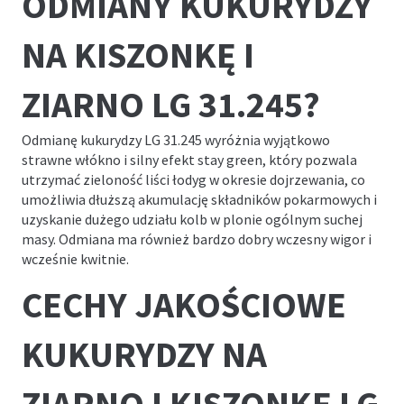
ODMIANY KUKURYDZY
NA KISZONKĘ I
ZIARNO LG 31.245?
Odmianę kukurydzy LG 31.245 wyróżnia wyjątkowo
strawne włókno i silny efekt
stay green
, który pozwala
utrzymać zieloność liści łodyg w okresie dojrzewania, co
umożliwia dłuższą akumulację składników pokarmowych i
uzyskanie dużego udziału kolb w plonie ogólnym suchej
masy. Odmiana ma również bardzo dobry wczesny wigor i
wcześnie kwitnie.
CECHY JAKOŚCIOWE
KUKURYDZY NA