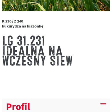
K 230 / Z 240
kukurydza na kiszonkę
LG 31.231
IDEALNA NA
WCZESNY SIEW
Profil