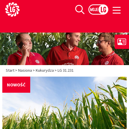
Limagrain europejski lider w produkcji materiału siewnego
Szukaj
>
>
>
Start
Nasiona
Kukurydza
LG 31.231
NOWOŚĆ