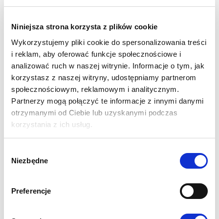
zdrowotność. To ważne dla rolników, ponieważ zmniejsza
ryzyko utraty plonu.
Niniejsza strona korzysta z plików cookie
JAKIE WYMAGANIA
Wykorzystujemy pliki cookie do spersonalizowania treści
i reklam, aby oferować funkcje społecznościowe i
GLEBOWE MA
analizować ruch w naszej witrynie. Informacje o tym, jak
korzystasz z naszej witryny, udostępniamy partnerom
społecznościowym, reklamowym i analitycznym.
KUKURYDZA NA
Partnerzy mogą połączyć te informacje z innymi danymi
otrzymanymi od Ciebie lub uzyskanymi podczas
KISZONKĘ LG 31.231?
korzystania z ich usług.
Kukurydza kiszonkowa LG 31.231 ma niewielkie wymagania
Wybór
pokarmowe – wysoki plon można uzyskać niezależnie od
Niezbędne
zgody
rodzaju i jakości gleb.
JAK PLONUJE
Preferencje
KUKURYDZA LG 31.231