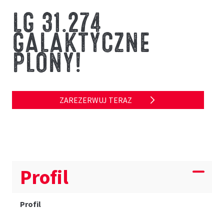
LG 31.274
GALAKTYCZNE
PLONY!
ZAREZERWUJ TERAZ
Profil
Profil