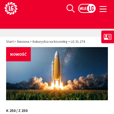
Limagrain europejski lider w produkcji materiału siewnego
Szukaj
>
>
>
Start
Nasiona
Kukurydza na kiszonkę
LG 31.274
NOWOŚĆ
K 250 / Z 250