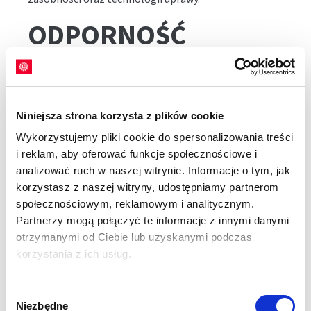
ODPORNOŚĆ
ODMIANY
KUKURYDZY NA
Niniejsza strona korzysta z plików cookie
KISZONKĘ I ZIARNO
Wykorzystujemy pliki cookie do spersonalizowania treści
i reklam, aby oferować funkcje społecznościowe i
LG 31.274
analizować ruch w naszej witrynie. Informacje o tym, jak
korzystasz z naszej witryny, udostępniamy partnerom
Kukurydza LG 31.274 cechuje się bardzo dobrą
społecznościowym, reklamowym i analitycznym.
odpornością na wyleganie. Ponadto roślina wykazuje
Partnerzy mogą połączyć te informacje z innymi danymi
bardzo dobrą tolerancję na warunki stresowe, co jest
otrzymanymi od Ciebie lub uzyskanymi podczas
kluczowe w zmiennych warunkach pogodowych.
korzystania z ich usług.
NASIONA
Wybór
Niezbędne
zgody