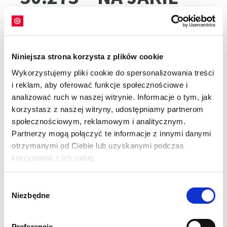
GLEBY?
Odmiana kukurydzy na ziarno i kiszonkę LG 30.273
sprawdzi się niezależnie od stanowiska. Jest
Niniejsza strona korzysta z plików cookie
sprawdzona i rekomendowana na słabsze stanowiska
Wykorzystujemy pliki cookie do spersonalizowania treści
glebowe.
i reklam, aby oferować funkcje społecznościowe i
PLONOWANIE
analizować ruch w naszej witrynie. Informacje o tym, jak
korzystasz z naszej witryny, udostępniamy partnerom
społecznościowym, reklamowym i analitycznym.
ODMIANY
Partnerzy mogą połączyć te informacje z innymi danymi
otrzymanymi od Ciebie lub uzyskanymi podczas
KUKURYDZY NA
korzystania z ich usług.
KISZONKĘ I ZIARNO
Wybór
Niezbędne
zgody
LG 30.273
Preferencje