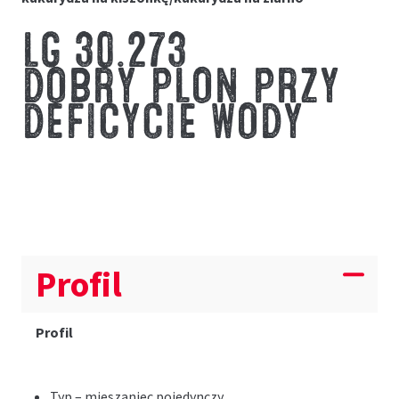
LG 30.273
DOBRY PLON PRZY
DEFICYCIE WODY
Profil
Profil
Typ – mieszaniec pojedynczy