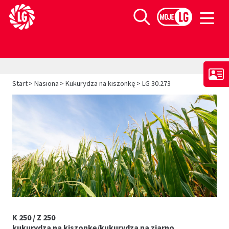
Limagrain europejski lider w produkcji materiału siewnego
Szukaj
>
>
>
Start
Nasiona
Kukurydza na kiszonkę
LG 30.273
K 250 / Z 250
kukurydza na kiszonkę/kukurydza na ziarno