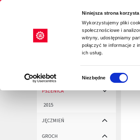
Limagrain europejski lider w produkcji materiału 
Niniejsza strona korzysta
Wykorzystujemy pliki cook
społecznościowe i analizo
NASIONA
AGRILITY
witryny, udostępniamy pa
połączyć te informacje z 
ich usług.
Start
KUKURYDZA
W
Wybór
RZEPAK
Niezbędne
zgody
Skorz
PSZENICA
2015
JĘCZMIEŃ
GROCH