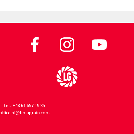
Do strony głównej
tel.:
+48 61 657 19 85
office.pl@limagrain.com