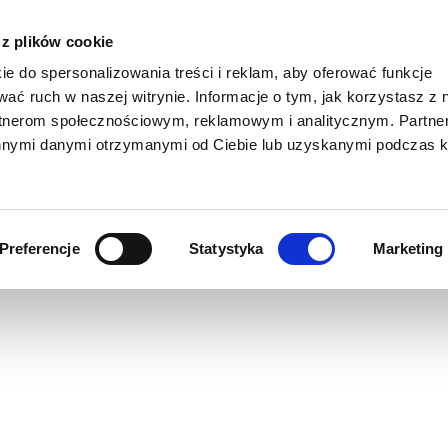
siewnego
 z plików cookie
ie do spersonalizowania treści i reklam, aby oferować funkcje
wać ruch w naszej witrynie. Informacje o tym, jak korzystasz z 
NASZE PROJEKTY
PROMOCJE
KATALOGI DO POBRAN
rtnerom społecznościowym, reklamowym i analitycznym. Partn
innymi danymi otrzymanymi od Ciebie lub uzyskanymi podczas k
>
>
Wyniki badań
Pszenica
YNIKI BADAŃ PSZENIC
Preferencje
Statystyka
Marketing
ystaj z nawigacji widocznej po lewej stronie i zapoznaj się z wy