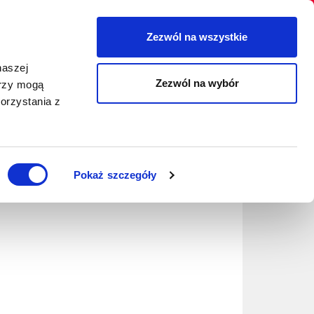
Zezwól na wszystkie
Szukaj
naszej
IA
BLOG
O NAS
KONTAKT
Zezwól na wybór
erzy mogą
orzystania z
Y
Pokaż szczegóły
nikami przeprowadzonych przez nas badań!