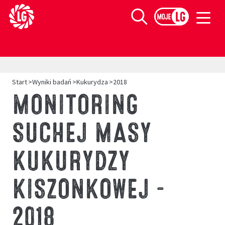
Limagrain europejski lider w produkcji materiału siewnego
Szukaj
>
>
>
Start
Wyniki badań
Kukurydza
2018
MONITORING
SUCHEJ MASY
KUKURYDZY
KISZONKOWEJ –
2018