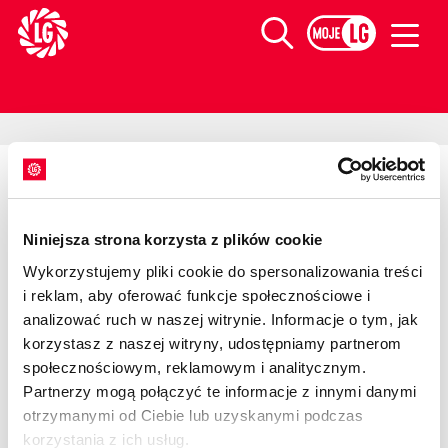
Limagrain europejski lider w produkcji materiału siewnego
Szukaj
>
>
Start
Wyniki badań
Groch
WYNIKI
PLONOWANIA
Niniejsza strona korzysta z plików cookie
Wykorzystujemy pliki cookie do spersonalizowania treści
i reklam, aby oferować funkcje społecznościowe i
GROCHU
analizować ruch w naszej witrynie. Informacje o tym, jak
korzystasz z naszej witryny, udostępniamy partnerom
Skorzystaj z nawigacji widocznej po lewej stronie i
społecznościowym, reklamowym i analitycznym.
zapoznaj się z wynikami przeprowadzonych przez nas
Partnerzy mogą połączyć te informacje z innymi danymi
badań!
otrzymanymi od Ciebie lub uzyskanymi podczas
korzystania z ich usług.