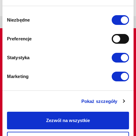
Wybór
Niezbędne
zgody
Preferencje
Statystyka
Do strony głównej
Marketing
Limagrain Polska sp. z o.o.
Pokaż szczegóły
ul. Rataje 164, 61-168 Poznań
tel.:
+48 61 657 19 85
Zezwól na wszystkie
office.pl@limagrain.com