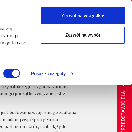
Zezwól na wszystkie
Szukaj
naszej
IA
BLOG
O NAS
KONTAKT
Zezwól na wybór
erzy mogą
orzystania z
ZNAJDŹ PRZEDSTAWICIELA HANDLOWEGO
Pokaż szczegóły
ranży rolniczej jest zgodna z moim
amego początku związane jest z
em jest budowanie wzajemnego zaufania
tem udanej współpracy. Firma
że partnerem, który stale dąży do