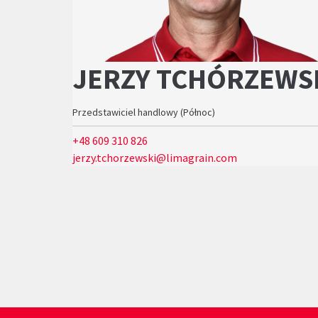
JERZY TCHÓRZEWS
Przedstawiciel handlowy (Północ)
+48 609 310 826
jerzy.tchorzewski@limagrain.com