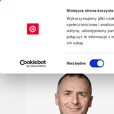
Limagrain europejski lider w produkcji materiału 
Niniejsza strona korzysta
Wykorzystujemy pliki cook
społecznościowe i analizo
NASIONA
AGRILITY
witryny, udostępniamy pa
połączyć te informacje z 
>
>
Start
Kontakt
Przedstawiciele handlowi
ich usług.
PRZEDSTAWICIEL
JERZY TCHÓRZEW
Wybór
Niezbędne
zgody