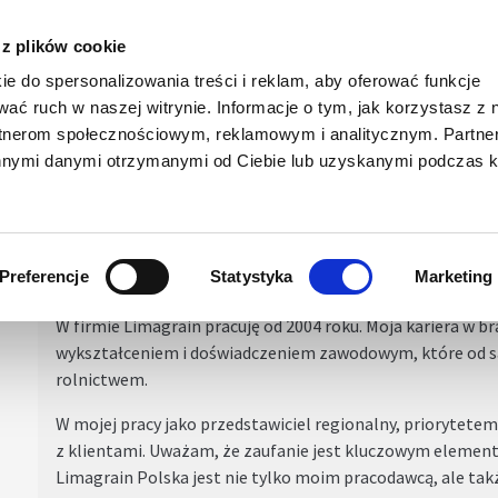
siewnego
 z plików cookie
ie do spersonalizowania treści i reklam, aby oferować funkcje
wać ruch w naszej witrynie. Informacje o tym, jak korzystasz z 
NASZE PROJEKTY
PROMOCJE
KATALOGI DO POBRAN
rtnerom społecznościowym, reklamowym i analitycznym. Partn
innymi danymi otrzymanymi od Ciebie lub uzyskanymi podczas k
 HANDLOWY
SKI
Preferencje
Statystyka
Marketing
W firmie Limagrain pracuję od 2004 roku. Moja kariera w b
wykształceniem i doświadczeniem zawodowym, które od s
rolnictwem.
W mojej pracy jako przedstawiciel regionalny, priorytet
z klientami. Uważam, że zaufanie jest kluczowym elemen
Limagrain Polska jest nie tylko moim pracodawcą, ale tak