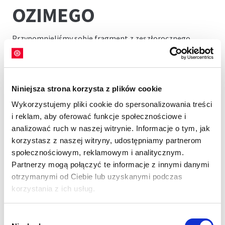
OZIMEGO
Przypomnieliśmy sobie fragment z zeszłorocznego
Programu, w którym Leszek Chwalisz nadmienił o jasnych
celach firmy. Z ust przedstawiciela LG usłyszeliśmy
wówczas, że niebawem odmiana LG Architect będzie nr 1
już nie tylko w Europie, lecz także w Polsce. Warto było
Niniejsza strona korzysta z plików cookie
powrócić do tego fragmentu, aby przekonać się, że firma
Wykorzystujemy pliki cookie do spersonalizowania treści
Limagrain z pomocą rolników maksymalnie wykorzystuje
i reklam, aby oferować funkcje społecznościowe i
potencjał odmian LG. Jak widać, dotrzymujemy danego
analizować ruch w naszej witrynie. Informacje o tym, jak
słowa, ponieważ deklaracja została spełniona – odmiana
korzystasz z naszej witryny, udostępniamy partnerom
rzepaku ozimego LG Architect została nr 1 pod względem
społecznościowym, reklamowym i analitycznym.
wysianego areału.
Partnerzy mogą połączyć te informacje z innymi danymi
otrzymanymi od Ciebie lub uzyskanymi podczas
Jesteśmy wdzięczni za zaufanie i doceniamy wkład
korzystania z ich usług.
wszystkich, którzy przyczynili się do osiągnięcia tego
sukcesu. W ramach podziękowań powstał materiał wideo,
Wybór
z którym możecie się zapoznać, oglądając powtórkę