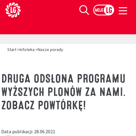
Limagrain europejski lider w produkcji materiału siewnego
Szukaj
>
>
Start
Infoteka
Nasze porady
DRUGA ODSŁONA PROGRAMU
WYŻSZYCH PLONÓW ZA NAMI.
ZOBACZ POWTÓRKĘ!
Data publikacji: 28.06.2021